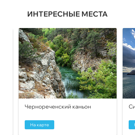
ИНТЕРЕСНЫЕ МЕСТА
Чернореченский каньон
Си
На карте