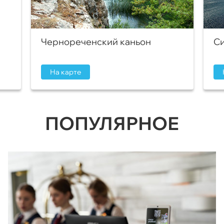
Чернореченский каньон
Си
На карте
ПОПУЛЯРНОЕ