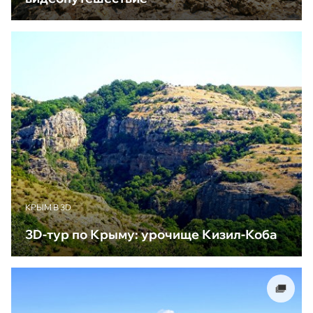
КРЫМ В 3D
3D-тур по Крыму: урочище Кизил-Коба