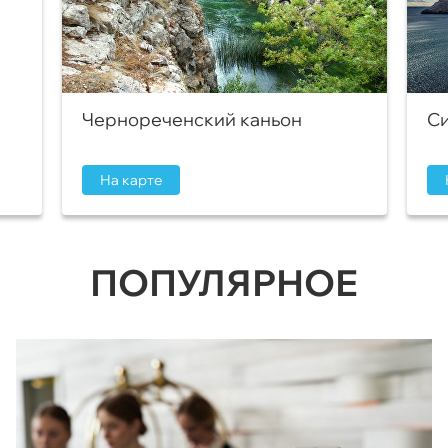
Чернореченский каньон
Си
На карте
ПОПУЛЯРНОЕ