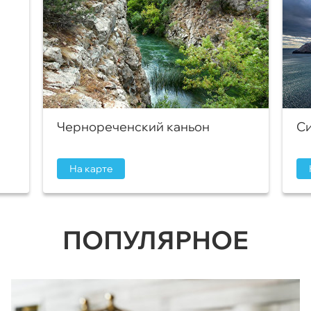
Чернореченский каньон
Си
На карте
ПОПУЛЯРНОЕ