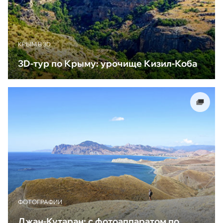
КРЫМ В 3D
3D-тур по Крыму: урочище Кизил-Коба
ФОТОГРАФИИ
Джан-Кутаран: с фотоаппаратом по