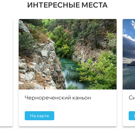
ИНТЕРЕСНЫЕ МЕСТА
Чернореченский каньон
Си
На карте