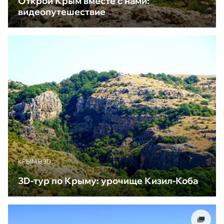
Открой Крым вместе с нами:
видеопутешествие
КРЫМ В 3D
3D-тур по Крыму: урочище Кизил-Коба