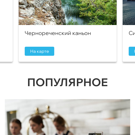
Чернореченский каньон
Си
На карте
ПОПУЛЯРНОЕ