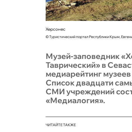
Херсонес
©
Туристический портал Республики Крым, Евге
Музей-заповедник «Х
Таврический» в Севас
медиарейтинг музеев 
Список двадцати сам
СМИ учреждений сост
«Медиалогия».
ЧИТАЙТЕ ТАКЖЕ