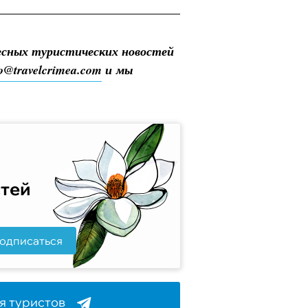
есных туристических новостей
fo@travelcrimea.com
и мы
стей
одписаться
я туристов