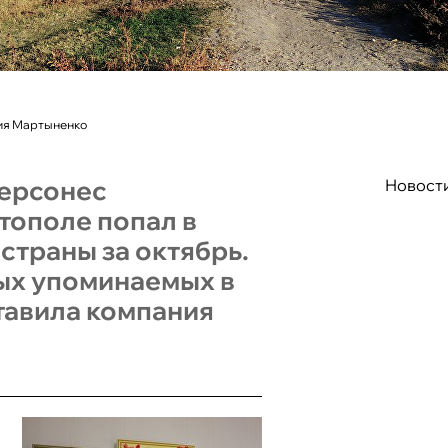
ния Мартыненко
ерсонес
Новост
тополе попал в
страны за октябрь.
ых упоминаемых в
авила компания