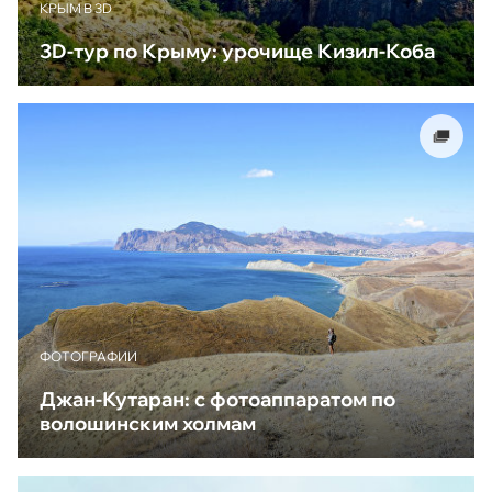
КРЫМ В 3D
3D-тур по Крыму: урочище Кизил-Коба
ФОТОГРАФИИ
Джан-Кутаран: с фотоаппаратом по
волошинским холмам