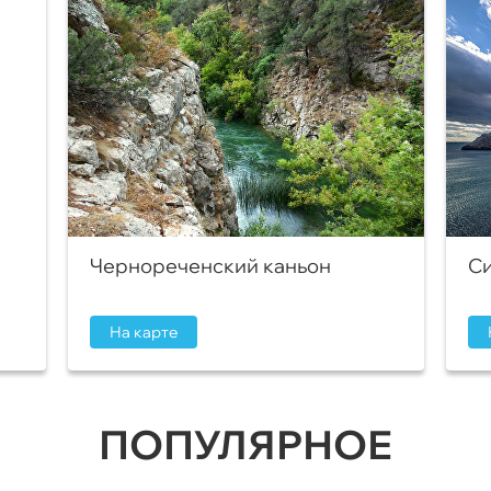
Чернореченский каньон
Си
На карте
ПОПУЛЯРНОЕ