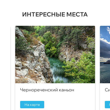
ИНТЕРЕСНЫЕ МЕСТА
Чернореченский каньон
Си
На карте