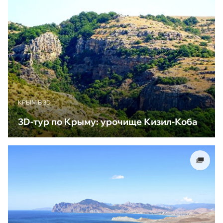
КРЫМ В 3D
3D-тур по Крыму: урочище Кизил-Коба