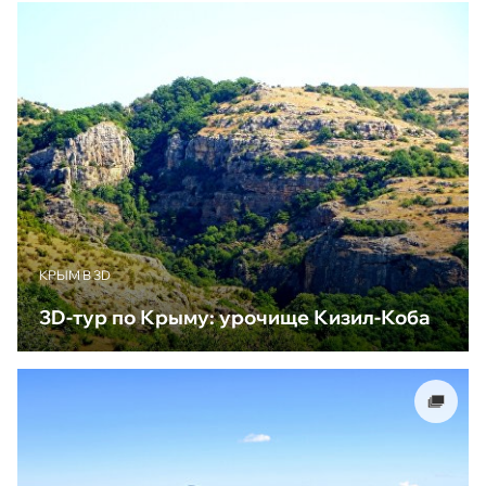
КРЫМ В 3D
3D-тур по Крыму: урочище Кизил-Коба