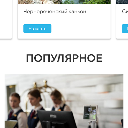
Чернореченский каньон
Си
На карте
ПОПУЛЯРНОЕ