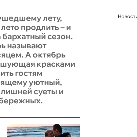
 ушедшему лету,
Новост
лето продлить – и
 бархатный сезон.
рь называют
яцем. А октябрь
ушующая красками
ить гостям
оящему уютный,
 лишней суеты и
абережных.