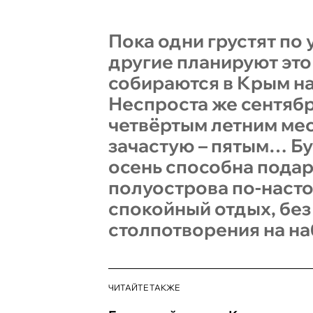
Пока одни грустят по
другие планируют это 
собираются в Крым на
Неспроста же сентяб
четвёртым летним мес
зачастую – пятым… Б
осень способна подар
полуострова по-наст
спокойный отдых, без
столпотворения на н
ЧИТАЙТЕ ТАКЖЕ