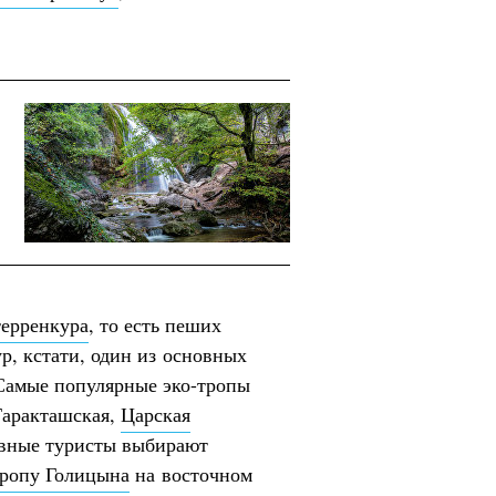
.
терренкура
, то есть пеших
р, кстати, один из основных
 Самые популярные эко-тропы
Таракташская,
Царская
ивные туристы выбирают
ропу Голицына
на восточном