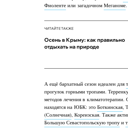
Фиоленте
или загадочном
Меганоме
ЧИТАЙТЕ ТАКЖЕ
Осень в Крыму: как правильно
отдыхать на природе
А ещё бархатный сезон идеален для
прогулок горными тропами. Терренку
методов лечения в климатотерапии.
находятся на ЮБК: это
Боткинская
, 
(Солнечная)
,
Кореизская
. Также акт
Большую Севастопольскую тропу
и
т