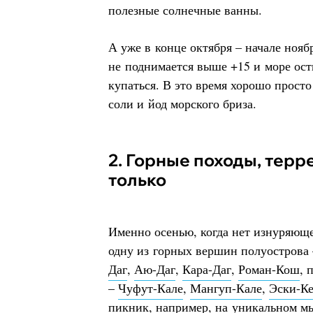
полезные солнечные ванны.
А уже в конце октября – начале нояб
не поднимается выше +15 и море ост
купаться. В это время хорошо просто
соли и йод морского бриза.
2. Горные походы, терренкур, пикники и не
только
Именно осенью, когда нет изнуряюще
одну из горных вершин полуострова
Даг
,
Аю-Даг
,
Кара-Даг
,
Роман-Кош
, 
–
Чуфут-Кале
,
Мангуп-Кале
,
Эски-К
пикник, например, на уникальном
мы