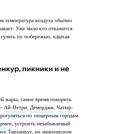
ря температура воздуха обычно
ывает. Уже мало кто отважится
 гулять по побережью, вдыхая
й жары, самое время покорить
 –
Ай-Петри
,
Демерджи
,
Чатыр-
прогуляться по пещерным городам
ермен
, устроить незабываемый
се Тарханкут
, на живописном