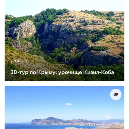
КРЫМ В 3D
3D-тур по Крыму: урочище Кизил-Коба