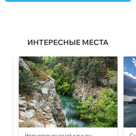
ИНТЕРЕСНЫЕ МЕСТА
Чернореченский каньон
Си