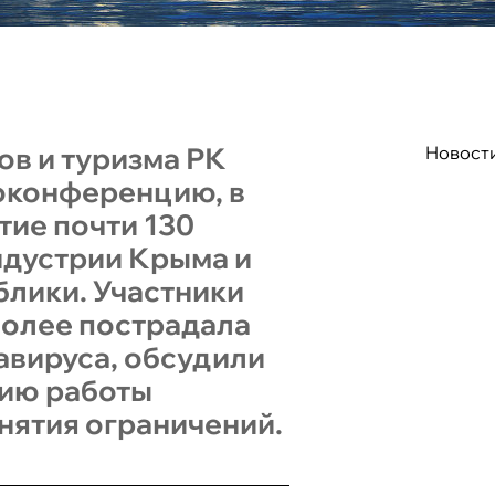
в и туризма РК
Новост
оконференцию, в
тие почти 130
ндустрии Крыма и
блики. Участники
более пострадала
авируса, обсудили
нию работы
нятия ограничений.