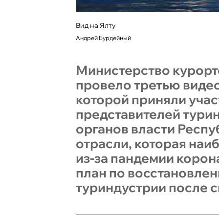
Вид на Ялту
Андрей Бурдейный
Министерство курорто
провело третью виде
которой приняли учас
представителей тури
органов власти Респу
отрасли, которая наи
из-за пандемии корон
план по восстановле
туриндустрии после с