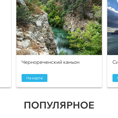
Чернореченский каньон
Си
На карте
ПОПУЛЯРНОЕ