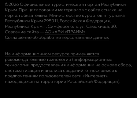
©2026 Официальный туристический портал Республики
Крым. При цитировании материалов с сайта ссылка на
портал обязательна. Министерство курортов и туризма
Республики Крым 295011, Российская Федерация,
Республика Крым, г. Симферополь, ул. Самокиша, 30.
Создание сайта —
АО «АЭИ «ПРАЙМ»
Соглашение об обработке персональных данных
На информационном ресурсе применяются
рекомендательные технологии
(информационные
технологии предоставления информации на основе сбора,
систематизации и анализа сведений, относящихся к
предпочтениям пользователей сети «Интернет»,
находящихся на территории Российской Федерации).