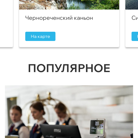
Чернореченский каньон
Си
На карте
ПОПУЛЯРНОЕ