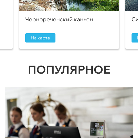
Чернореченский каньон
Си
На карте
ПОПУЛЯРНОЕ