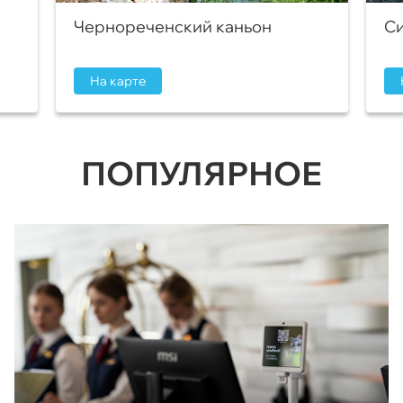
Чернореченский каньон
Си
На карте
ПОПУЛЯРНОЕ