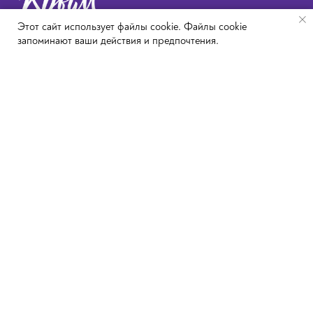
Этот сайт использует файлы cookie. Файлы cookie
запоминают ваши действия и предпочтения.
ВСЕРОССИЙСКИЙ
ФОТОКОНКУРС
Победители 2024
Пресса о нас
Вопрос-ответ
Конкурсный комитет
Положение
Согласие