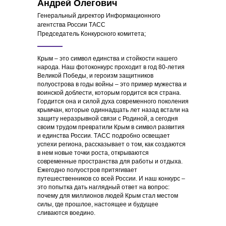
Андрей Олегович
Генеральный директор Информационного
агентства России ТАСС
Председатель Конкурсного комитета;
Крым – это символ единства и стойкости нашего
народа. Наш фотоконкурс проходит в год 80-летия
Великой Победы, и героизм защитников
полуострова в годы войны – это пример мужества и
воинской доблести, которым гордится вся страна.
Гордится она и силой духа современного поколения
крымчан, которые одиннадцать лет назад встали на
защиту неразрывной связи с Родиной, а сегодня
своим трудом превратили Крым в символ развития
и единства России. ТАСС подробно освещает
успехи региона, рассказывает о том, как создаются
в нем новые точки роста, открываются
современные пространства для работы и отдыха.
Ежегодно полуостров притягивает
путешественников со всей России. И наш конкурс –
это попытка дать наглядный ответ на вопрос:
почему для миллионов людей Крым стал местом
силы, где прошлое, настоящее и будущее
сливаются воедино.