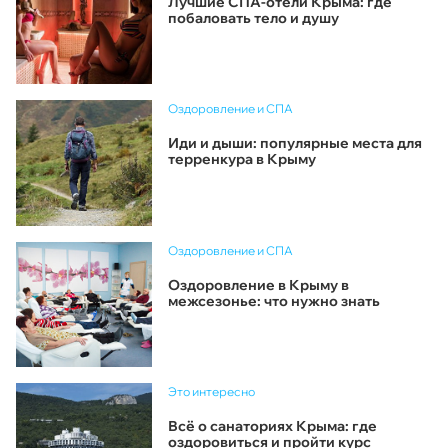
Лучшие СПА-отели Крыма: где
побаловать тело и душу
Оздоровление и СПА
Иди и дыши: популярные места для
терренкура в Крыму
Оздоровление и СПА
Оздоровление в Крыму в
межсезонье: что нужно знать
Это интересно
Всё о санаториях Крыма: где
оздоровиться и пройти курс