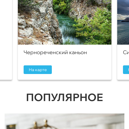
Чернореченский каньон
Си
На карте
ПОПУЛЯРНОЕ