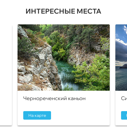
ИНТЕРЕСНЫЕ МЕСТА
Чернореченский каньон
Си
На карте