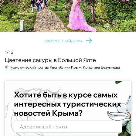
СМОТРЕТЬ СЛАЙД-ШОУ
1/15
Цветение сакуры в Большой Ялте
©
©
©
©
©
©
©
©
©
©
©
©
Туристический портал Республики Крым, Кристина Безумнова
Хотите быть в курсе самых
интересных туристических
новостей Крыма?