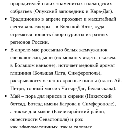
прародителей своих знаменитых голландских
собратьев (Опукский заповедник и Кара-Даг).
Традиционно в апреле проходит и масштабный
фестиваль сакуры – в Большой Ялте, куда
стремятся попасть флоротуристы из разных
регионов России.
В апреле-мае россыпью белых жемчужинок
сверкают ландыши (их можно увидеть, скажем,
в Большом каньоне), источает медовый аромат
глициния (Большая Ялта, Симферополь),
раскрываются огненно-красные пионы (плато Ай-
Петри, горный массив Чатыр-Даг, Белая скала).
Май – пора для ирисов и сирени (Никитский
ботсад, Ботсад имени Багрова в Симферополе),
а также для маков (Бахчисарайский район,
окрестности Севастополя) и роз:
как эфиромасличных, так и садовых