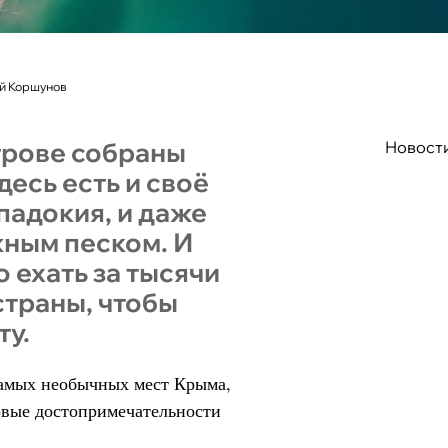
ей Коршунов
трове собраны
Новост
десь есть и своё
падокия, и даже
ным песком. И
 ехать за тысячи
страны, чтобы
ту.
самых необычных мест Крыма,
вые достопримечательности