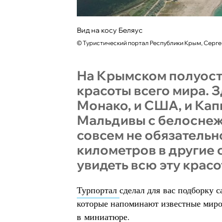
Вид на косу Беляус
©
Туристический портал Республики Крым, Серг
На Крымском полуос
красоты всего мира. З
Монако, и США, и Кап
Мальдивы с белоснеж
совсем не обязательно
километров в другие 
увидеть всю эту красо
Турпортал
сделал для вас подборку 
которые напоминают известные миро
в миниатюре.