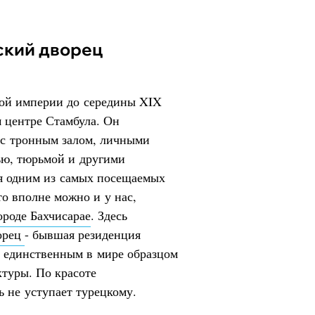
ский дворец
ой империи до середины XIX
 центре Стамбула. Он
 с тронным залом, личными
ью, тюрьмой и другими
ся одним из самых посещаемых
то вполне можно и у нас,
ороде Бахчисарае
. Здесь
орец
- бывшая резиденция
я единственным в мире образцом
туры. По красоте
ь не уступает турецкому.