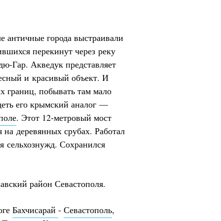
ые античные города выстраивали
ившихся перекинут через реку
дю-Гар. Акведук представляет
есный и красивый объект. И
х границ, побывать там мало
деть его крымский аналог —
поле
. Этот 12-метровый мост
я на деревянных срубах. Работал
ля сельхознужд. Сохранился
клавский район Севастополя.
роге
Бахчисарай
-
Севастополь
,