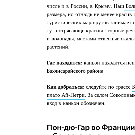
числе и в России, в Крыму. Наш
Бол
размера, но отнюдь не менее красив
туристических маршрутов
занимает о
тут потрясающе красиво: горные реч
и водопады, местами отвесные скалы
растений.
Где находится
: каньон находится не
Бахчисарайского района
Как добраться
: следуйте по трассе
Б
плато Ай-Петри
. За селом Соколины
вход в каньон обозначен.
Пон-дю-Гар во Франции — Чоргуньский мост