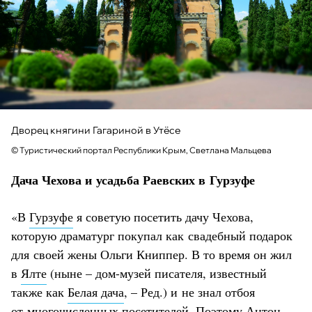
Дворец княгини Гагариной в Утёсе
© Туристический портал Республики Крым, Светлана Мальцева
Дача Чехова и усадьба Раевских в Гурзуфе
«В
Гурзуфе
я советую посетить дачу Чехова,
которую драматург покупал как свадебный подарок
для своей жены Ольги Книппер. В то время он жил
в
Ялте
(ныне – дом-музей писателя, известный
также как
Белая дача
, – Ред.) и не знал отбоя
от многочисленных посетителей. Поэтому Антон