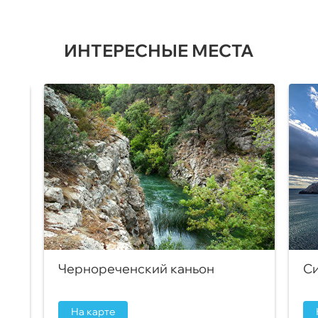
ИНТЕРЕСНЫЕ МЕСТА
Чернореченский каньон
Си
На карте