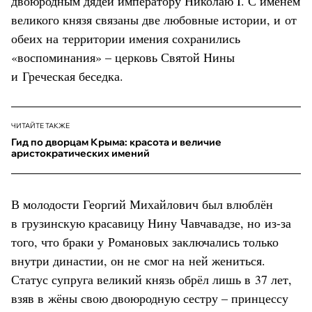
двоюродным дядей императору Николаю I. С именем
великого князя связаны две любовные истории, и от
обеих на территории имения сохранились
«воспоминания» – церковь Святой Нины
и Греческая беседка.
ЧИТАЙТЕ ТАКЖЕ
Гид по дворцам Крыма: красота и величие
аристократических имений
В молодости Георгий Михайлович был влюблён
в грузинскую красавицу Нину Чавчавадзе, но из-за
того, что браки у Романовых заключались только
внутри династии, он не смог на ней жениться.
Статус супруга великий князь обрёл лишь в 37 лет,
взяв в жёны свою двоюродную сестру – принцессу