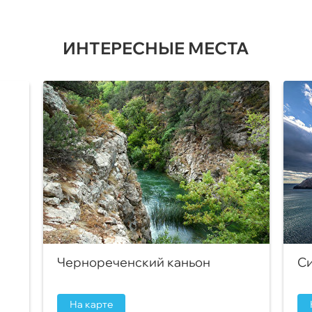
ИНТЕРЕСНЫЕ МЕСТА
Чернореченский каньон
Си
На карте