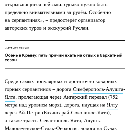
открывающиеся пейзажи, однако нужно быть
предельно внимательными за рулём. Особенно
на серпантинах», – предостерёг организатор
авторских туров и экскурсий Руслан.
ЧИТАЙТЕ ТАКЖЕ
Осень в Крыму: пять причин ехать на отдых в бархатный
сезон
Среди самых популярных и достаточно коварных
горных серпантинов – дорога
Симферополь-Алушта
-
Ялта
, пролегающая через Ангарский перевал (752
метра над уровнем моря), дорога, идущая на
Ялту
через Ай-Петри (
Бахчисарай
-Соколиное-Ялта),
а также трассы
Севастополь-Ялта
, Алушта-
Малореченское-
Судак
-
Феодосия
, дорога на Судак