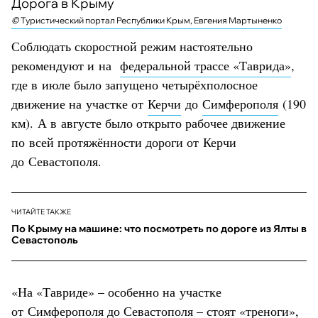
Дорога в Крыму
©
©
©
©
©
Туристический портал Республики Крым, Евгения Мартыненко
Соблюдать скоростной режим настоятельно
рекомендуют и на
федеральной трассе «Таврида»
,
где в июле было запущено четырёхполосное
движение на участке от
Керчи
до
Симферополя
(190
км). А в августе было открыто рабочее движение
по всей протяжённости дороги от Керчи
до Севастополя.
ЧИТАЙТЕ ТАКЖЕ
По Крыму на машине: что посмотреть по дороге из Ялты в
Севастополь
«На «Тавриде» – особенно на участке
от Симферополя до
Севастополя
– стоят «треноги»,