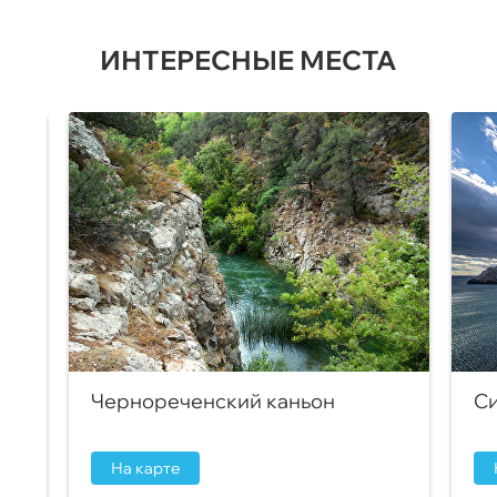
ИНТЕРЕСНЫЕ МЕСТА
Чернореченский каньон
Си
На карте